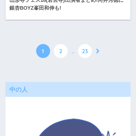
山形寺フェス18(若宮寺)出演者まとめ!向井秀徳に
銀杏BOYZ峯田和伸も!
1
2
…
23
中の人