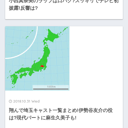
小西真奈美のラップは口パク?スッキリでテレビ初
披露!反響は?
2018.10.31 Wed
翔んで埼玉キャスト一覧まとめ!伊勢谷友介の役
は?現代パートに麻生久美子も!