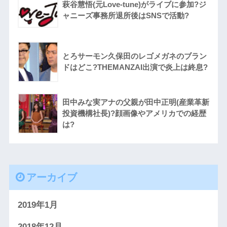
萩谷慧悟(元Love-tune)がライブに参加?ジ
ャニーズ事務所退所後はSNSで活動?
とろサーモン久保田のレゴメガネのブラン
ドはどこ?THEMANZAI出演で炎上は終息?
田中みな実アナの父親が田中正明(産業革新
投資機構社長)?顔画像やアメリカでの経歴
は?
アーカイブ
2019年1月
2018年12月