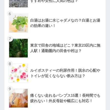
すすめや女性に人気の色は？
6
白湯はお湯に水じゃダメなの？白湯とお湯
の効果の違い！
7
東京で田舎の地域はどこ？東京23区内に無
人駅！通勤圏内の田舎や村は？
8
ルイボスティーの利尿作用！脱水の心配や
トイレが近くならない飲み方は？
9
痛くない走れるパンプス15選！長時間でも
疲れない！外反母趾や幅広にも対応！