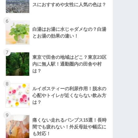
スにおすすめや女性に人気の色は？
6
白湯はお湯に水じゃダメなの？白湯
とお湯の効果の違い！
7
東京で田舎の地域はどこ？東京23区
内に無人駅！通勤圏内の田舎や村
は？
8
ルイボスティーの利尿作用！脱水の
心配やトイレが近くならない飲み方
は？
9
痛くない走れるパンプス15選！長時
間でも疲れない！外反母趾や幅広に
も対応！