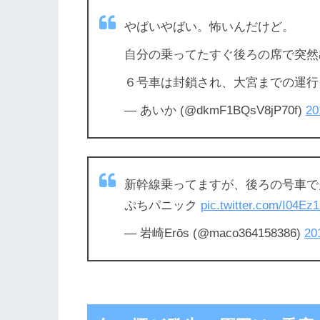
やばいやばい。怖いんだけど。
自分の乗ってたすぐ後ろの席で突然
６号車は封鎖され、大宮までの運
— あいか (@dkmF1BQsV8jP70f)
2
新幹線乗ってますが、後ろの号車で
ぷちパニック
pic.twitter.com/I04E
— 岩崎Erōs (@maco364158386)
2