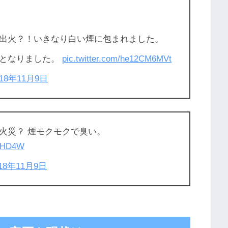
出火？！いきなり白い煙に包まれました。
行となりました。
pic.twitter.com/he12CM6MVt
018年11月9日
火災？ 煙モクモクで臭い。
z1HD4W
018年11月9日