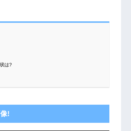
状は?
像!