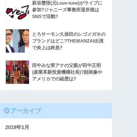
萩谷慧悟(元Love-tune)がライブに
参加?ジャニーズ事務所退所後は
SNSで活動?
とろサーモン久保田のレゴメガネの
ブランドはどこ?THEMANZAI出演
で炎上は終息?
田中みな実アナの父親が田中正明
(産業革新投資機構社長)?顔画像や
アメリカでの経歴は?
アーカイブ
2019年1月