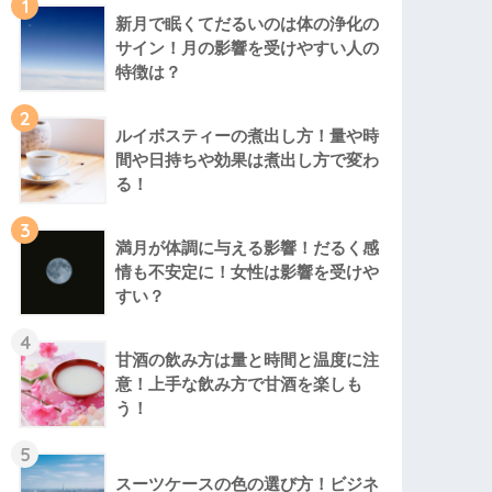
1
新月で眠くてだるいのは体の浄化の
サイン！月の影響を受けやすい人の
特徴は？
2
ルイボスティーの煮出し方！量や時
間や日持ちや効果は煮出し方で変わ
る！
3
満月が体調に与える影響！だるく感
情も不安定に！女性は影響を受けや
すい？
4
甘酒の飲み方は量と時間と温度に注
意！上手な飲み方で甘酒を楽しも
う！
5
スーツケースの色の選び方！ビジネ