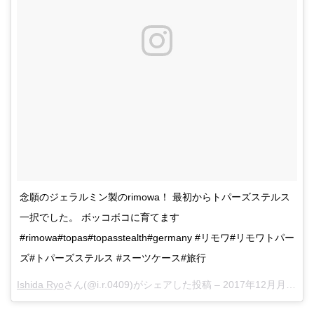
念願のジェラルミン製のrimowa！ 最初からトパーズステルス
一択でした。 ボッコボコに育てます
#rimowa#topas#topasstealth#germany #リモワ#リモワトパー
ズ#トパーズステルス #スーツケース#旅行
Ishida Ryo
さん(@i.r.0409)がシェアした投稿 –
2017年12月月27日午前5時11分PST