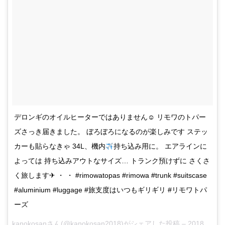
デロンギのオイルヒーターではありません☺︎ リモワのトパー
ズさっき届きました。 ぼろぼろになるのが楽しみです ステッ
カーも貼らなきゃ 34L、機内
持ち込み用に。 エアラインに
よっては 持ち込みアウトなサイズ… トランク預けずに さくさ
く旅します✈︎ ・ ・ #rimowatopas #rimowa #trunk #suitscase
#aluminium #luggage #旅支度はいつもギリギリ #リモワトパ
ーズ
kanokosan
さん(@kanokosan2018)がシェアした投稿 –
2018年 4月月20日午後6時50分PDT