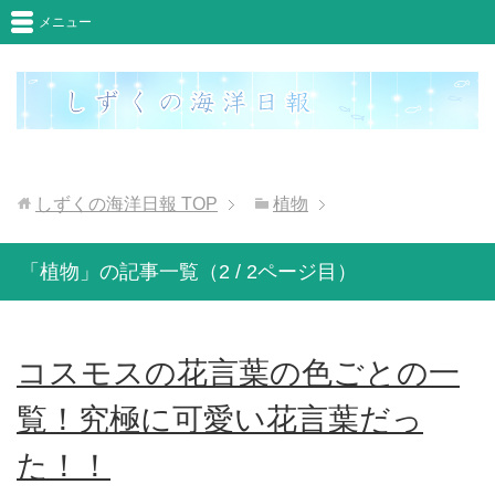
メニュー
しずくの海洋日報
TOP
植物
「植物」の記事一覧（2 / 2ページ目）
コスモスの花言葉の色ごとの一
覧！究極に可愛い花言葉だっ
た！！