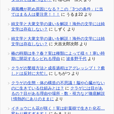
扇風機が死ぬ原因になる？この「3つの条件」に当
てはまる人は要注意！！！
に
うるま22
より
純文学と大衆文学の違いを解説！海外の文学には純
文学は存在しない？
に
しずく
より
純文学と大衆文学の違いを解説！海外の文学には純
文学は存在しない？
に
大吉太郎次郎
より
椿の時期は冬？春？実は種類によって様々！寒い時
期に開花するシビれる理由
に
波多野千代
より
クラゲの繁殖方法と成長過程はアグレッシブ！？癒
しとは反対に大忙し
に
しちがつ
より
クラゲの生態・体の構造の不思議！脳や心臓がない
のに生きている仕組みとは？
に
クラゲには目があ
るの？目がある理由や場所・数・視力など徹底解説
| 情熱的にありのままに
より
イチョウにも花が咲く！実は針葉樹で生きた化石…
変わり種すぎます！
に
たま
より