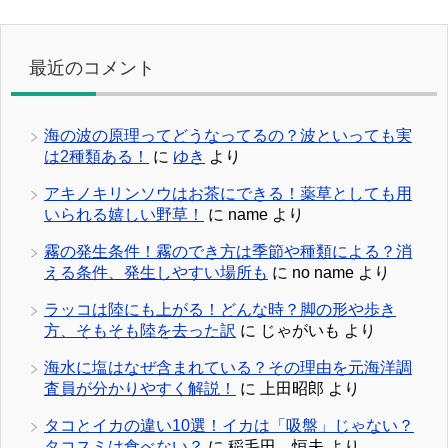
最近のコメント
海の波の原理ってどうなってるの？波といっても実
は2種類ある！
に
ゆき
より
アキノキリンソウはお茶にできる！薬草としても用
いられる嬉しい野草！
に
name
より
霧の発生条件！霧のでき方は季節や種類による？消
える条件、発生しやすい場所も
に
no name
より
ラッコは陸にも上がる！どんな時？脚の形や歩き
方、そもそも陸を去った訳
に
じゃがいも
より
海水に塩はなぜ含まれている？その理由を元海洋調
査員が分かりやすく解説！
に
上田昭郎
より
タコとイカの違い10選！イカは「吸盤」じゃない？
タコスミは食べない？
に
稲毛田 恒夫
より