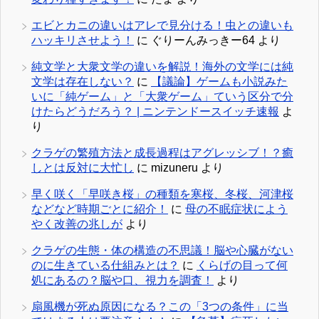
エビとカニの違いはアレで見分ける！虫との違いも
ハッキリさせよう！
に
ぐりーんみっきー64
より
純文学と大衆文学の違いを解説！海外の文学には純
文学は存在しない？
に
【議論】ゲームも小説みた
いに「純ゲーム」と「大衆ゲーム」ていう区分で分
けたらどうだろう？ | ニンテンドースイッチ速報
よ
り
クラゲの繁殖方法と成長過程はアグレッシブ！？癒
しとは反対に大忙し
に
mizuneru
より
早く咲く「早咲き桜」の種類を寒桜、冬桜、河津桜
などなど時期ごとに紹介！
に
母の不眠症状によう
やく改善の兆しが
より
クラゲの生態・体の構造の不思議！脳や心臓がない
のに生きている仕組みとは？
に
くらげの目って何
処にあるの？脳や口、視力を調査！
より
扇風機が死ぬ原因になる？この「3つの条件」に当