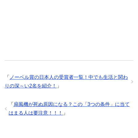
「
ノーベル賞の日本人の受賞者一覧！中でも生活と関わ
りの深～い2名を紹介！
」
「
扇風機が死ぬ原因になる？この「3つの条件」に当て
はまる人は要注意！！！
」