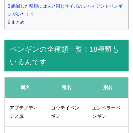
5
絶滅した種類には人と同じサイズのジャイアントペンギ
ンがいた！？
6
まとめ
ペンギンの全種類一覧！18種類も
いるんです
属名
種名
別名
アプテノディ
コウテイペン
エンペラーペ
テス属
ギン
ンギン