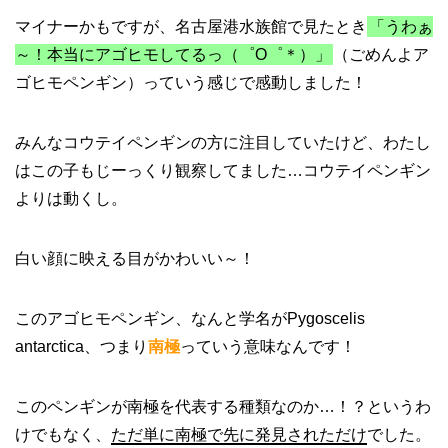
マイナーかもですが、名古屋港水族館で見たとき
「うわぁ
～！本当にアゴヒモしてるっ（゜O゜＊）」
（ごめんよア
ゴヒモペンギン）っていう感じで感動しました！
みんなコウテイペンギンの方に注目していたけど、わたし
はこの子もじーっくり観察してました…コウテイペンギン
よりは動くし。
白い顔に映える目がかわいい～！
このアゴヒモペンギン、なんと学名がPygoscelis
antarctica、つまり
南極
っていう意味なんです！
このペンギンが南極を代表する種類なのか…！？というわ
けでもなく、
ただ単に南極で先に発見されただけ
でした。